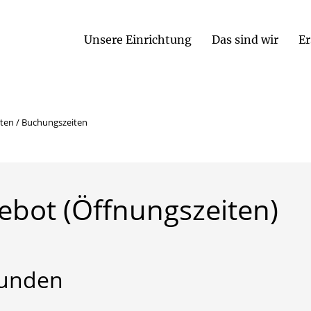
Unsere Einrichtung
Das sind wir
Er
Öffnungszeiten / Buchungszeiten
ten / Buchungszeiten
ebot
(Öffnungszeiten)
tunden