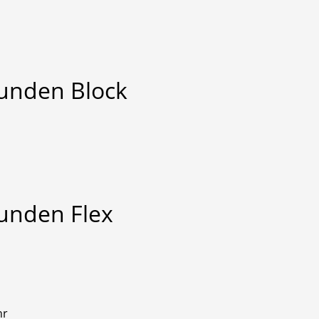
tunden
Block
tunden
Flex
hr