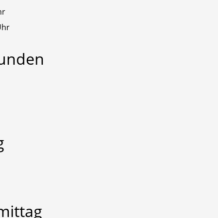
hr
Uhr
tunden
g
mittag