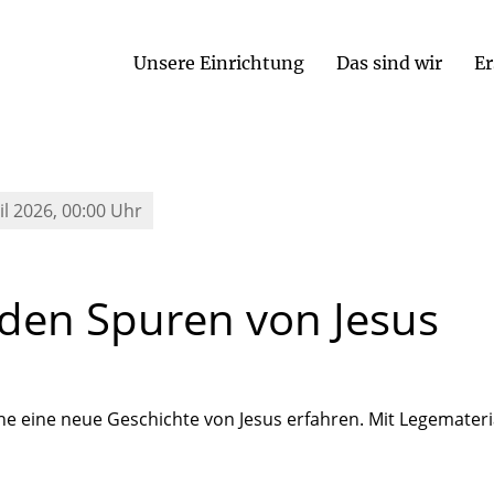
Unsere Einrichtung
Das sind wir
Er
Öffnungszeiten / Buchungszeiten
il 2026, 00:00 Uhr
den
Spuren
von
Jesus
e eine neue Geschichte von Jesus erfahren. Mit Legematerial